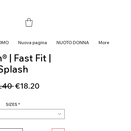
OMO
Nuova pagina
NUOTO DONNA
More
 | Fast Fit |
Splash
Regular
Sale
.40 
€18.20
Price
Price
SIZES
*