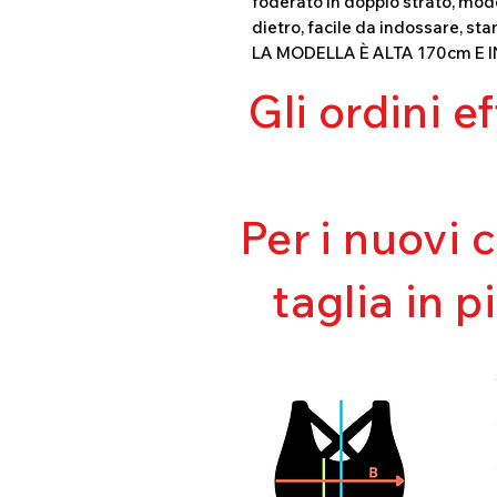
foderato in doppio strato, mode
dietro, facile da indossare, sta
LA MODELLA È ALTA 170cm E 
Gli ordini e
Per i nuovi 
taglia in p