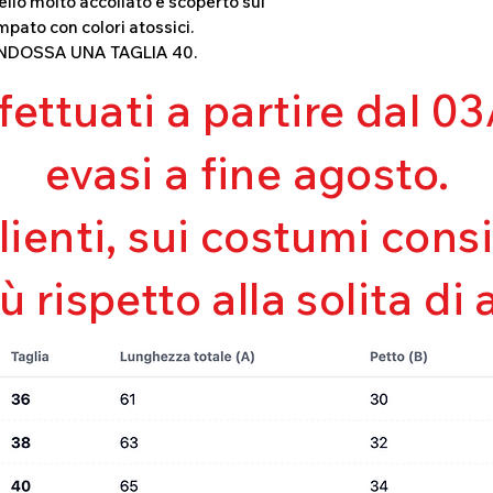
llo molto accollato e scoperto sul
Mantenimento de
mpato con colori atossici.
Perfetta vestibili
INDOSSA UNA TAGLIA 40.
Asciugatura rapi
Bielastico
ffettuati a partire dal 
evasi a fine agosto.
clienti, sui costumi con
iù rispetto alla solita di 