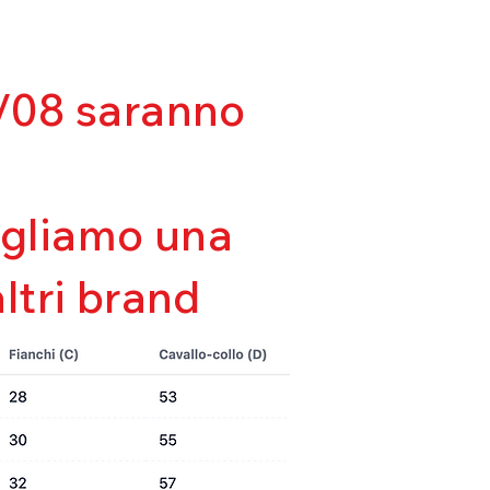
lla forma
tà
da
03/08 saranno
sigliamo una
altri brand