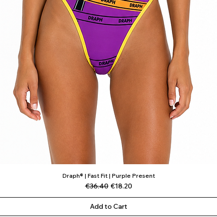
Draph® | Fast Fit | Purple Present
Quick View
Regular Price
Sale Price
€36.40
€18.20
Add to Cart