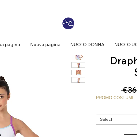
a pagina
Nuova pagina
NUOTO DONNA
NUOTO U
Draph®
 €36
PROMO COSTUMI
Select