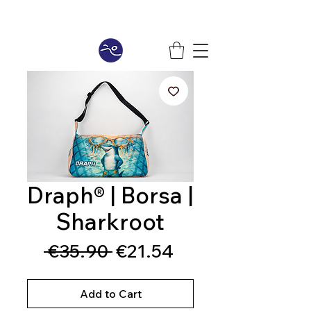
Draph® | Borsa |
Sharkroot
Regular
Sale
 €35.90 
€21.54
Price
Price
Add to Cart