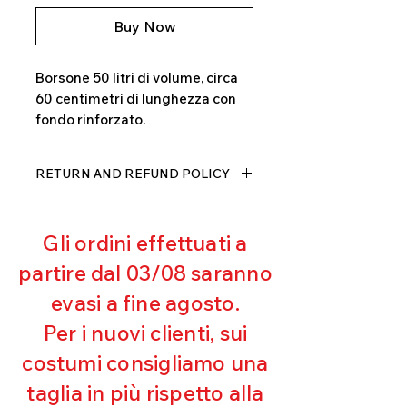
Buy Now
Borsone 50 litri di volume, circa
60 centimetri di lunghezza con
fondo rinforzato.
RETURN AND REFUND POLICY
Il prodotto, può essere restituito
entro 10 giorni dal ricevimento,
Gli ordini effettuati a
rimborseremo il cliente, escluse le
spese di spedizione, non appena
partire dal 03/08 saranno
riceveremo la merce resa ed
evasi a fine agosto.
appurato che non sia stata usata o
danneggiata.
Per i nuovi clienti, sui
costumi consigliamo una
taglia in più rispetto alla