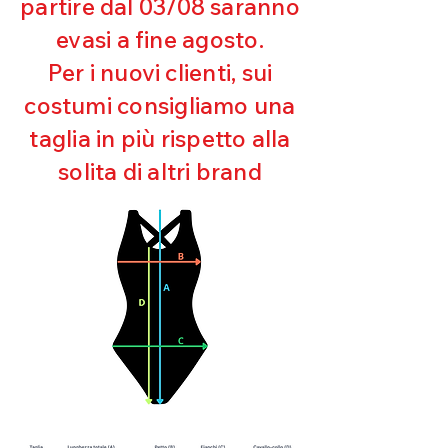
partire dal 03/08 saranno
UV
evasi a fine agosto.
Ottima copertura
Ultra cloro resistente
Per i nuovi clienti, sui
Mantenimento della forma
costumi consigliamo una
Perfetta vestibilità
Asciugatura rapida
taglia in più rispetto alla
Bielastico
solita di altri brand