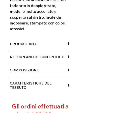
foderato in doppio strato,
modello molto accollato e
scoperto sul dietro, facile da
indossare, stampato con colori
atossici.
PRODUCT INFO
Tessuto TECH con alta percentuale
RETURN AND REFUND POLICY
di elastane, molto comodo per chi lo
indossa grazia alla sua elastcità, in
Il prodotto, può essere restituito
doppio strato con fodera.
COMPOSIZIONE
entro 10 giorni dal ricevimento,
rimborseremo il cliente, escluse le
80% POLIESTERE
spese di spedizione, non appena
CARATTERISTICHE DEL
20% ELASTANE
riceveremo la merce resa ed
TESSUTO
appurato che non sia stata usata o
Contenimento muscolare
danneggiata.
Eccellente traspirabilità
Gli ordini effettuati a
Resistente al pilling
Eccellente protezione dai raggi