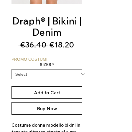
Draph® | Bikini |
Denim
Regular
Sale
 €36.40 
€18.20
Price
Price
PROMO COSTUMI
SIZES
*
Add to Cart
Buy Now
Costume donna modello bikini in
tessuto ultraresistente al cloro,