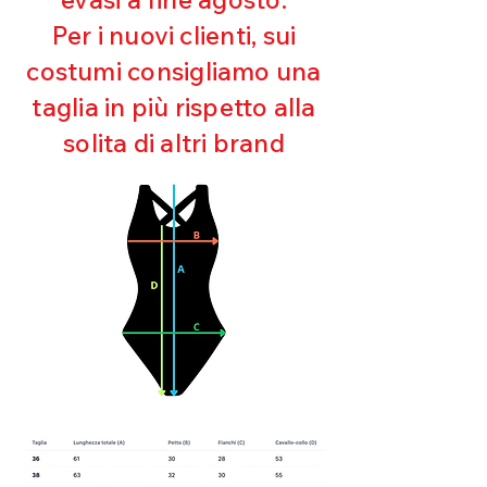
Ultra cloro resistente
Per i nuovi clienti, sui
Mantenimento della forma
costumi consigliamo una
Perfetta vestibilità
Asciugatura rapida
taglia in più rispetto alla
Bielastico
solita di altri brand