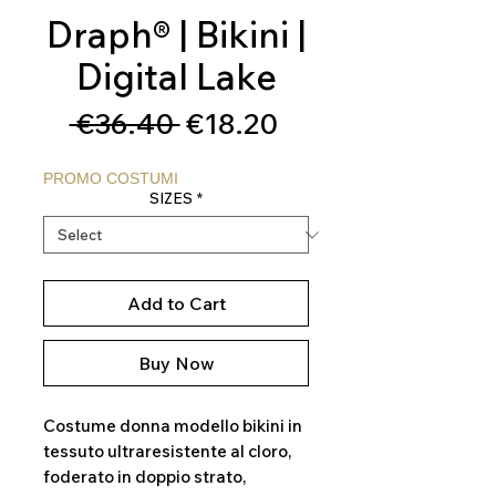
Draph® | Bikini |
Digital Lake
Regular
Sale
 €36.40 
€18.20
Price
Price
PROMO COSTUMI
SIZES
*
Add to Cart
Buy Now
Costume donna modello bikini in
tessuto ultraresistente al cloro,
foderato in doppio strato,