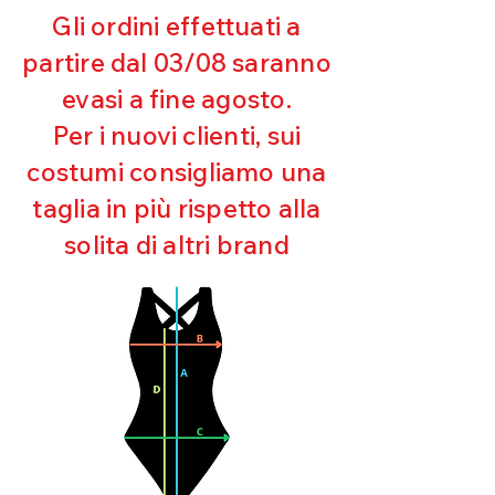
riceveremo la merce resa ed
Gli ordini effettuati a
appurato che non sia stata usata o
partire dal 03/08 saranno
danneggiata.
evasi a fine agosto.
Per i nuovi clienti, sui
costumi consigliamo una
taglia in più rispetto alla
solita di altri brand