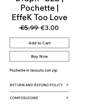
Pochette |
EffeK Too Love
Regular
Sale
 €5.99 
€3.00
Price
Price
Add to Cart
Buy Now
Pochette in tessuto con zip.
RETURN AND REFUND POLICY
Il prodotto, può essere restituito
COMPOSIZIONE
entro 10 giorni dal ricevimento,
rimborseremo il cliente, escluse le
100% MICROFIBRA
spese di spedizione, non appena