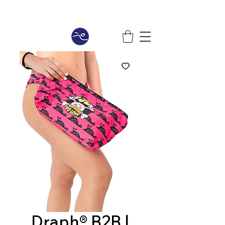
Draph® B2B |