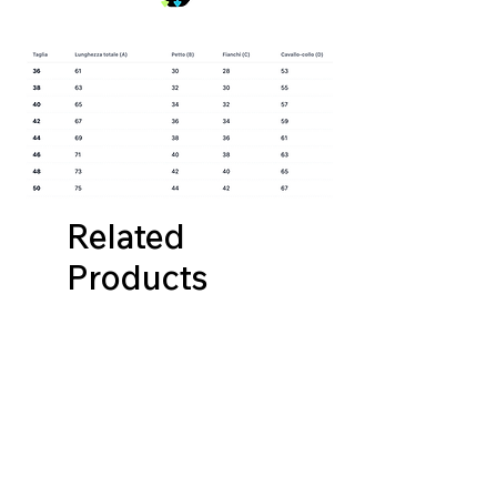
Related
Products
NUOVA COLLEZIONE
NUOVA COLLEZIONE