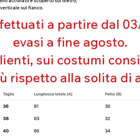
llo accollato e scoperto sul dietro,
Mantenimento de
erticale sul fianco.
Perfetta vestibili
Asciugatura rapi
ffettuati a partire dal 
Bielastico
evasi a fine agosto.
clienti, sui costumi con
iù rispetto alla solita di 