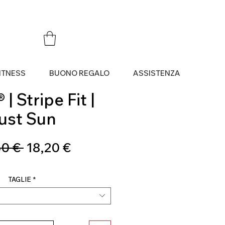
ITNESS
BUONO REGALO
ASSISTENZA
| Stripe Fit |
ust Sun
Prezzo
Prezzo
0 € 
18,20 €
regolare
scontato
TAGLIE
*