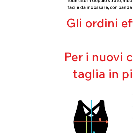
foderato in doppio strato, mode
facile da indossare, con banda v
Gli ordini e
Per i nuovi 
taglia in p