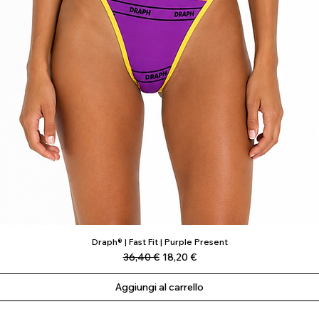
Draph® | Fast Fit | Purple Present
Vista rapida
Prezzo regolare
Prezzo scontato
36,40 €
18,20 €
Aggiungi al carrello