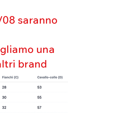
lla forma
tà
da
03/08 saranno
sigliamo una
altri brand