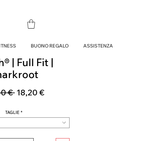
ITNESS
BUONO REGALO
ASSISTENZA
 | Full Fit |
harkroot
Prezzo
Prezzo
0 € 
18,20 €
regolare
scontato
TAGLIE
*