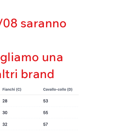
lla forma
tà
da
03/08 saranno
sigliamo una
altri brand