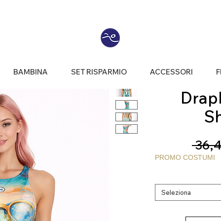
BAMBINA
SET RISPARMIO
ACCESSORI
F
Draph®
S
 36,4
PROMO COSTUMI
Seleziona