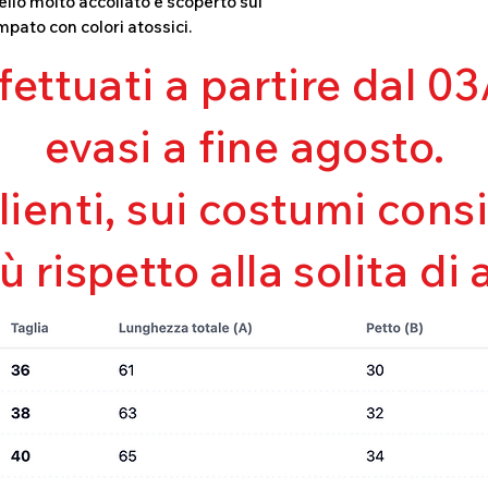
llo molto accollato e scoperto sul
Mantenimento de
mpato con colori atossici.
Perfetta vestibili
Asciugatura rapi
ffettuati a partire dal 
Bielastico
evasi a fine agosto.
clienti, sui costumi con
iù rispetto alla solita di 