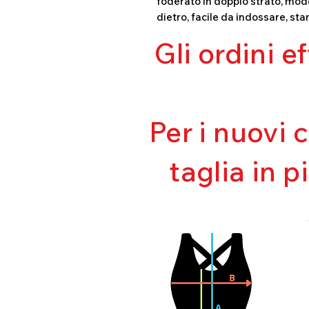
foderato in doppio strato, mode
dietro, facile da indossare, sta
Gli ordini e
Per i nuovi 
taglia in p