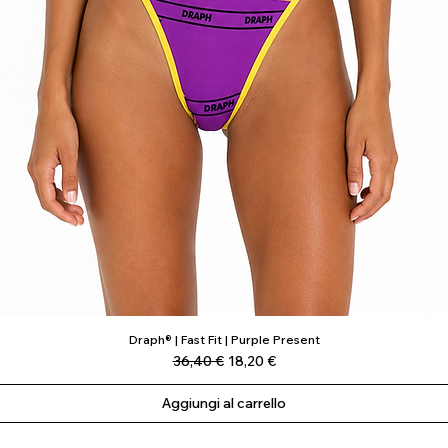
Draph® | Fast Fit | Purple Present
Vista rapida
Prezzo regolare
Prezzo scontato
36,40 €
18,20 €
Aggiungi al carrello