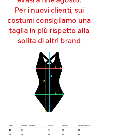
Ultra cloro resistente
Per i nuovi clienti, sui
Mantenimento della forma
costumi consigliamo una
Perfetta vestibilità
Asciugatura rapida
taglia in più rispetto alla
Bielastico
solita di altri brand