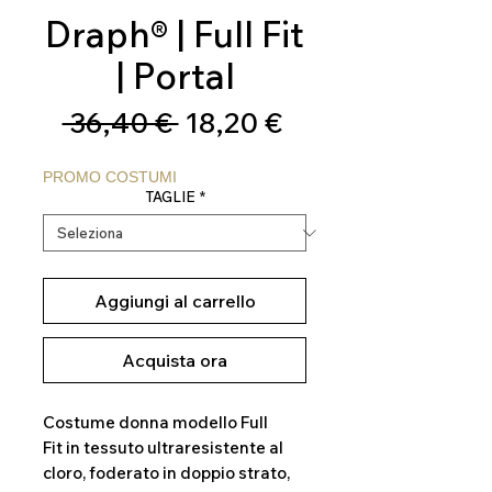
Draph® | Full Fit
| Portal
Prezzo
Prezzo
 36,40 € 
18,20 €
regolare
scontato
PROMO COSTUMI
TAGLIE
*
Aggiungi al carrello
Acquista ora
Costume donna modello Full
Fit in tessuto ultraresistente al
cloro, foderato in doppio strato,