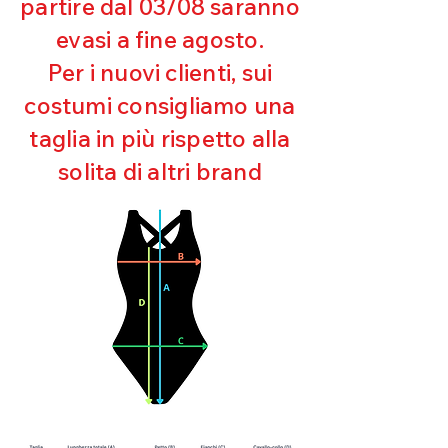
partire dal 03/08 saranno
UV
evasi a fine agosto.
Ottima copertura
Ultra cloro resistente
Per i nuovi clienti, sui
Mantenimento della forma
costumi consigliamo una
Perfetta vestibilità
Asciugatura rapida
taglia in più rispetto alla
Bielastico
solita di altri brand