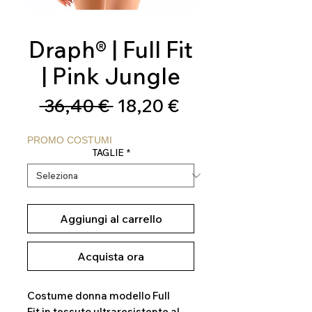
Draph® | Full Fit
| Pink Jungle
Prezzo
Prezzo
 36,40 € 
18,20 €
regolare
scontato
PROMO COSTUMI
TAGLIE
*
Aggiungi al carrello
Acquista ora
Costume donna modello Full
Fit in tessuto ultraresistente al