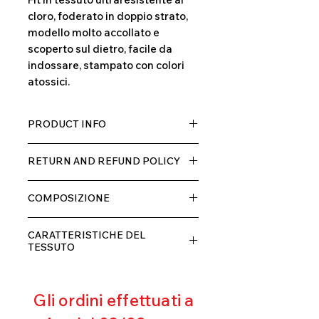
cloro, foderato in doppio strato,
modello molto accollato e
scoperto sul dietro, facile da
indossare, stampato con colori
atossici.
PRODUCT INFO
Tessuto TECH con alta percentuale
RETURN AND REFUND POLICY
di elastane, molto comodo per chi lo
indossa grazia alla sua elastcità, in
Il prodotto, può essere restituito
doppio strato con fodera.
COMPOSIZIONE
entro 10 giorni dal ricevimento,
rimborseremo il cliente, escluse le
80% POLIESTERE
spese di spedizione, non appena
CARATTERISTICHE DEL
20% ELASTANE
riceveremo la merce resa ed
TESSUTO
appurato che non sia stata usata o
Contenimento muscolare
danneggiata.
Eccellente traspirabilità
Gli ordini effettuati a
Resistente al pilling
Eccellente protezione dai raggi