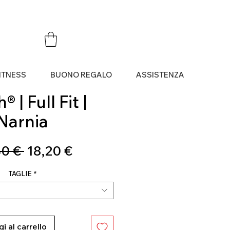
ITNESS
BUONO REGALO
ASSISTENZA
 | Full Fit |
Narnia
Prezzo
Prezzo
0 € 
18,20 €
regolare
scontato
TAGLIE
*
i al carrello