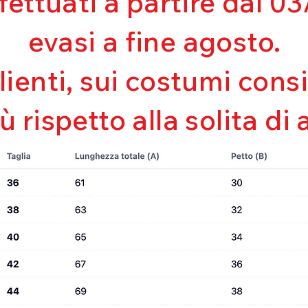
ffettuati a partire dal 
Perfetta vestibili
Asciugatura rapi
evasi a fine agosto.
Bielastico
clienti, sui costumi con
iù rispetto alla solita di 