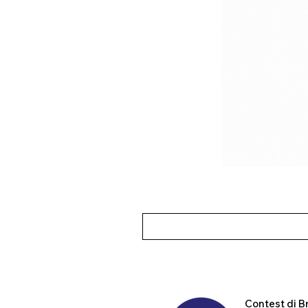
Contest
di B