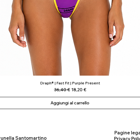
Draph® | Fast Fit | Purple Present
Vista rapida
Prezzo regolare
Prezzo scontato
36,40 €
18,20 €
Aggiungi al carrello
Pagine lega
runella Santomartino
Privacy Poli