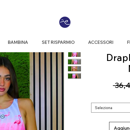
BAMBINA
SET RISPARMIO
ACCESSORI
F
Draph®
 36,4
Seleziona
Aggiung