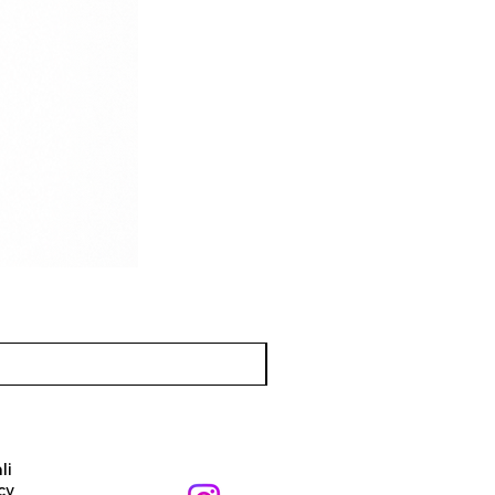
li
cy