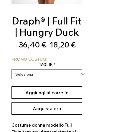
Draph® | Full Fit
| Hungry Duck
Prezzo
Prezzo
 36,40 € 
18,20 €
regolare
scontato
PROMO COSTUMI
TAGLIE
*
Aggiungi al carrello
Acquista ora
Costume donna modello Full
Fit in tessuto ultraresistente al