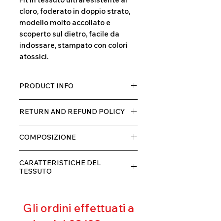
cloro, foderato in doppio strato,
modello molto accollato e
scoperto sul dietro, facile da
indossare, stampato con colori
atossici.
PRODUCT INFO
Tessuto TECH con alta percentuale
RETURN AND REFUND POLICY
di elastane, molto comodo per chi lo
indossa grazia alla sua elastcità, in
Il prodotto, può essere restituito
doppio strato con fodera.
COMPOSIZIONE
entro 10 giorni dal ricevimento,
rimborseremo il cliente, escluse le
80% POLIESTERE
spese di spedizione, non appena
CARATTERISTICHE DEL
20% ELASTANE
riceveremo la merce resa ed
TESSUTO
appurato che non sia stata usata o
Contenimento muscolare
danneggiata.
Eccellente traspirabilità
Gli ordini effettuati a
Resistente al pilling
Eccellente protezione dai raggi