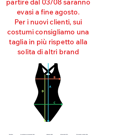
partire dal 03/08 saranno
UV
evasi a fine agosto.
Ottima copertura
Ultra cloro resistente
Per i nuovi clienti, sui
Mantenimento della forma
costumi consigliamo una
Perfetta vestibilità
Asciugatura rapida
taglia in più rispetto alla
Bielastico
solita di altri brand