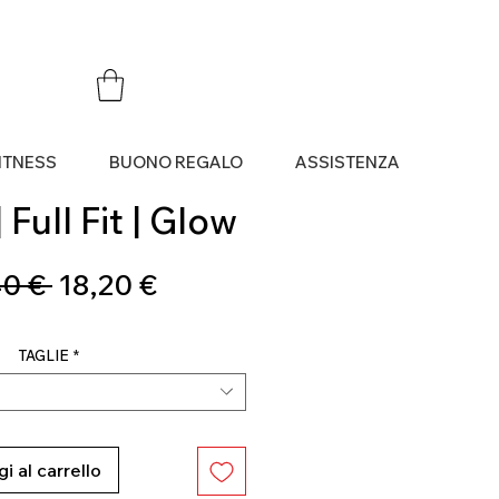
ITNESS
BUONO REGALO
ASSISTENZA
 Full Fit | Glow
Prezzo
Prezzo
0 € 
18,20 €
regolare
scontato
TAGLIE
*
i al carrello