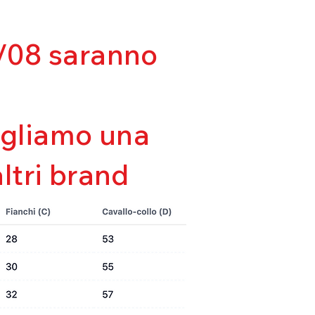
da
03/08 saranno
sigliamo una
altri brand