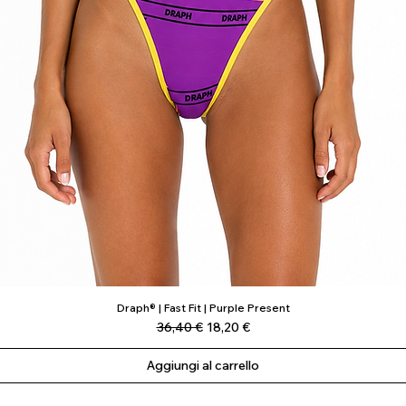
Draph® | Fast Fit | Purple Present
Vista rapida
Prezzo regolare
Prezzo scontato
36,40 €
18,20 €
Aggiungi al carrello