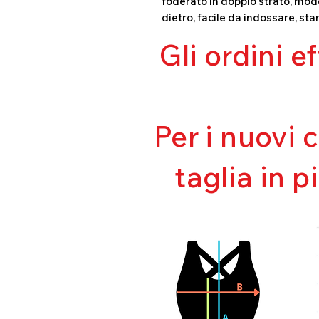
foderato in doppio strato, mode
dietro, facile da indossare, sta
Gli ordini e
Per i nuovi 
taglia in p