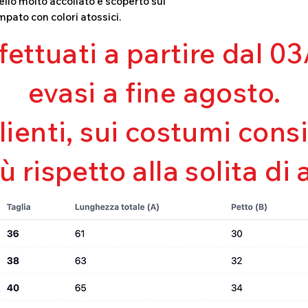
llo molto accollato e scoperto sul
Asciugatura rapi
mpato con colori atossici.
Bielastico
ffettuati a partire dal 
evasi a fine agosto.
clienti, sui costumi con
iù rispetto alla solita di 