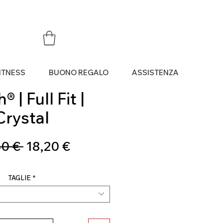
ITNESS
BUONO REGALO
ASSISTENZA
 | Full Fit |
Crystal
Prezzo
Prezzo
0 € 
18,20 €
regolare
scontato
TAGLIE
*