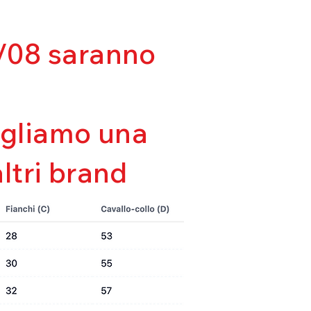
lla forma
tà
da
03/08 saranno
sigliamo una
altri brand