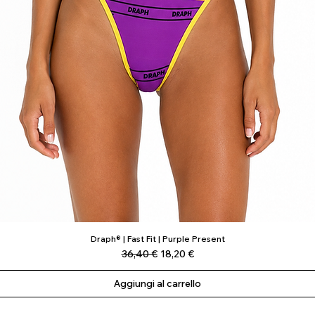
Draph® | Fast Fit | Purple Present
Vista rapida
Prezzo regolare
Prezzo scontato
36,40 €
18,20 €
Aggiungi al carrello