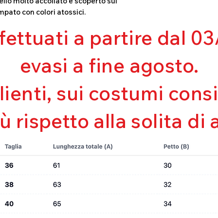
llo molto accollato e scoperto sul
Mantenimento de
mpato con colori atossici.
Perfetta vestibili
Asciugatura rapi
ffettuati a partire dal 
Bielastico
evasi a fine agosto.
clienti, sui costumi con
iù rispetto alla solita di 