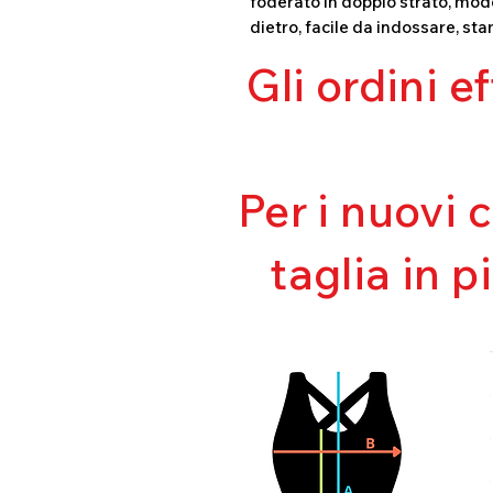
foderato in doppio strato, mode
dietro, facile da indossare, sta
Gli ordini e
Per i nuovi 
taglia in p