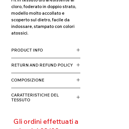
cloro, foderato in doppio strato,
modello molto accollato e
scoperto sul dietro, facile da
indossare, stampato con colori
atossici.
PRODUCT INFO
Tessuto TECH con alta percentuale
RETURN AND REFUND POLICY
di elastane, molto comodo per chi lo
indossa grazia alla sua elastcità, in
Il prodotto, può essere restituito
doppio strato con fodera.
COMPOSIZIONE
entro 10 giorni dal ricevimento,
rimborseremo il cliente, escluse le
80% POLIESTERE
spese di spedizione, non appena
CARATTERISTICHE DEL
20% ELASTANE
riceveremo la merce resa ed
TESSUTO
appurato che non sia stata usata o
Contenimento muscolare
danneggiata.
Eccellente traspirabilità
Gli ordini effettuati a
Resistente al pilling
Eccellente protezione dai raggi