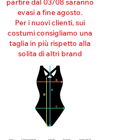
partire dal 03/08 saranno
UV
evasi a fine agosto.
Ottima copertura
Ultra cloro resistente
Per i nuovi clienti, sui
Mantenimento della forma
costumi consigliamo una
Perfetta vestibilità
Asciugatura rapida
taglia in più rispetto alla
Bielastico
solita di altri brand