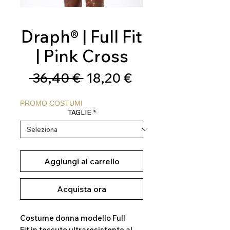
Draph® | Full Fit
| Pink Cross
Prezzo
Prezzo
 36,40 € 
18,20 €
regolare
scontato
PROMO COSTUMI
TAGLIE
*
Aggiungi al carrello
Acquista ora
Costume donna modello Full
Fit in tessuto ultraresistente al