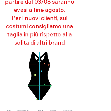
partire dal 03/08 saranno
UV
evasi a fine agosto.
Ottima copertura
Ultra cloro resistente
Per i nuovi clienti, sui
Mantenimento della forma
costumi consigliamo una
Perfetta vestibilità
Asciugatura rapida
taglia in più rispetto alla
Bielastico
solita di altri brand