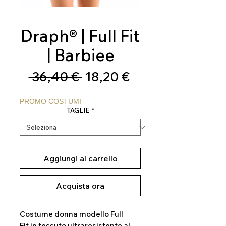
Draph® | Full Fit
| Barbiee
Prezzo
Prezzo
 36,40 € 
18,20 €
regolare
scontato
PROMO COSTUMI
TAGLIE
*
Aggiungi al carrello
Acquista ora
Costume donna modello Full
Fit in tessuto ultraresistente al