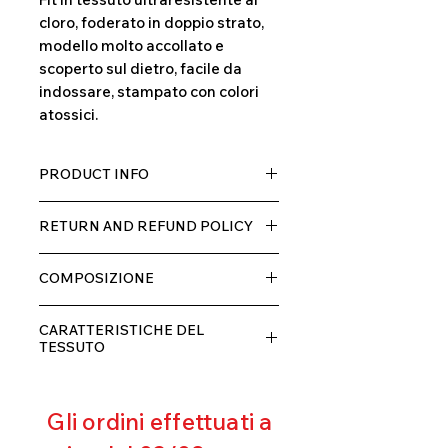
cloro, foderato in doppio strato,
modello molto accollato e
scoperto sul dietro, facile da
indossare, stampato con colori
atossici.
PRODUCT INFO
Tessuto TECH con alta percentuale
RETURN AND REFUND POLICY
di elastane, molto comodo per chi lo
indossa grazia alla sua elastcità, in
Il prodotto, può essere restituito
doppio strato con fodera.
COMPOSIZIONE
entro 10 giorni dal ricevimento,
rimborseremo il cliente, escluse le
80% POLIESTERE
spese di spedizione, non appena
CARATTERISTICHE DEL
20% ELASTANE
riceveremo la merce resa ed
TESSUTO
appurato che non sia stata usata o
Contenimento muscolare
danneggiata.
Eccellente traspirabilità
Gli ordini effettuati a
Resistente al pilling
Eccellente protezione dai raggi