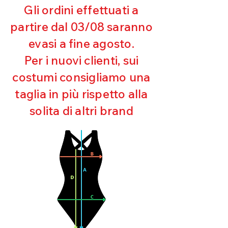
entro 10 giorni dal ricevimento,
Gli ordini effettuati a
rimborseremo il cliente, escluse le
spese di spedizione, non appena
partire dal 03/08 saranno
riceveremo la merce resa ed
evasi a fine agosto.
appurato che non sia stata usata o
danneggiata.
Per i nuovi clienti, sui
costumi consigliamo una
taglia in più rispetto alla
solita di altri brand