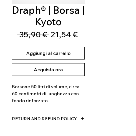
Draph® | Borsa |
Kyoto
Prezzo
Prezzo
 35,90 € 
21,54 €
regolare
scontato
Aggiungi al carrello
Acquista ora
Borsone 50 litri di volume, circa
60 centimetri di lunghezza con
fondo rinforzato.
RETURN AND REFUND POLICY
Il prodotto, può essere restituito