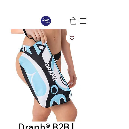
Draph® B2B |