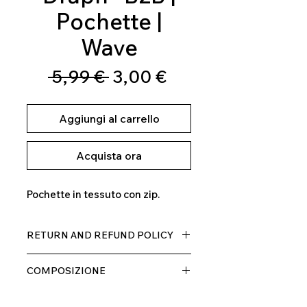
Pochette |
Wave
Prezzo
Prezzo
 5,99 € 
3,00 €
regolare
scontato
Aggiungi al carrello
Acquista ora
Pochette in tessuto con zip.
RETURN AND REFUND POLICY
Il prodotto, può essere restituito
COMPOSIZIONE
entro 10 giorni dal ricevimento,
rimborseremo il cliente, escluse le
100% MICROFIBRA
spese di spedizione, non appena