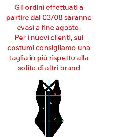
riceveremo la merce resa ed
Gli ordini effettuati a
appurato che non sia stata usata o
partire dal 03/08 saranno
danneggiata.
evasi a fine agosto.
Per i nuovi clienti, sui
costumi consigliamo una
taglia in più rispetto alla
solita di altri brand