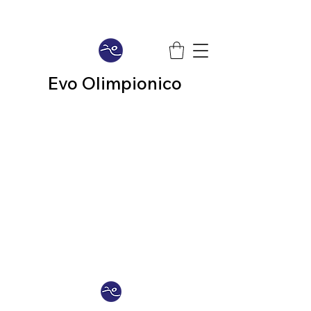
Evo Olimpionico
Al momento non
abbiamo
prodotti da mostrare qui.